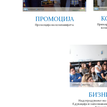
К
ПРОМОЦИЈА
Примар
Промоција на компанијата.
ком
БИЗН
Надоградување на 
Едукација и запознавањ