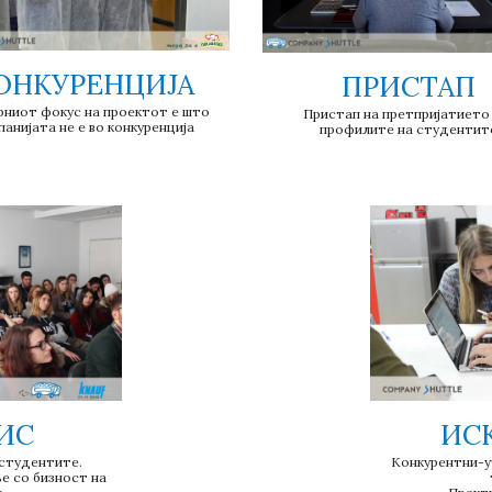
ОНКУРЕНЦИЈА
ПРИСТАП
ниот фокус на проектот е што 
Пристап на претпријатието 
панијата не е во конкуренција
профилите на студентит
ИС
ИС
студентите.
Конкурентни-уч
е со бизност на 