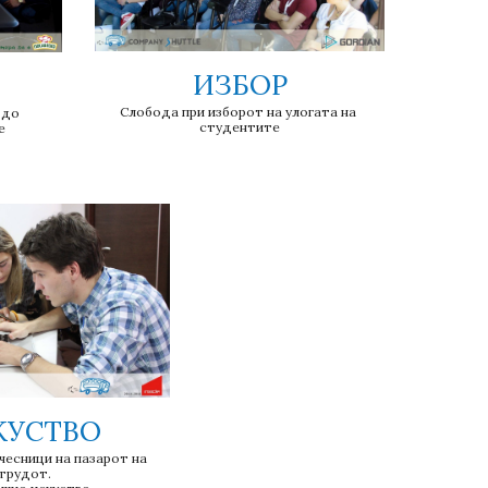
ИЗБОР
Слобода при изборот на улогата на 
до 
студентите
е
КУСТВО
есници на пазарот на 
трудот.