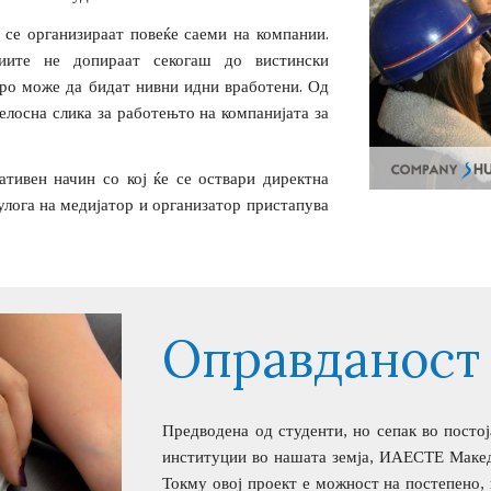
се организираат повеќе саеми на компании.
ниите не допираат секогаш до вистински
оро може да бидат нивни идни вработени. Од
елосна слика за работењто на компанијата за
ативен начин со кој ќе се оствари директна
улога на медијатор и организатор пристапува
Оправданост
Предводена од студенти, но сепак во посто
институции во нашата земја, ИАЕСТЕ Македо
Токму овој проект е можност на постепено,