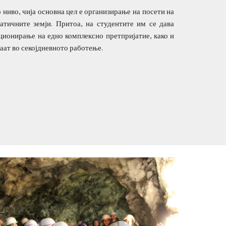
 ниво, чија основна цел е организирање на посети на
атичните земји. Притоа, на студентите им се дава
ционирање на едно комплексно претпријатие, како и
аат во секојдневното работење.