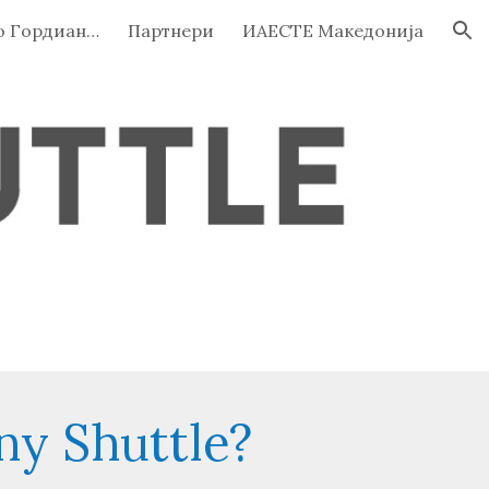
Company Shuttle во Гордиан Системи и Среќа Маркетинг
Партнери
ИАЕСТЕ Македонија
ion
y Shuttle?