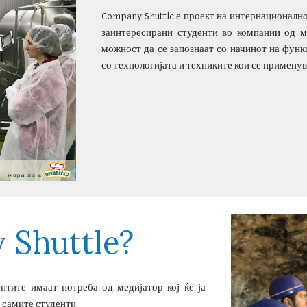
Company Shuttle е проект на интернационално
заинтересирани студенти во компании од м
можност да се запознаат со начинот на функ
со технологијата и техниките кои се применув
Shuttle?
нтите имаат потреба од медијатор кој ќе ја
 самите студенти.